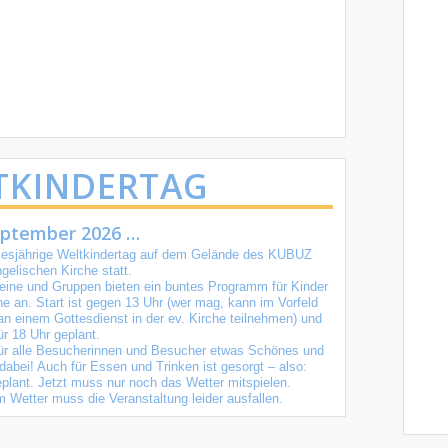
TKINDERTAG
eptember 2026 …
diesjährige Weltkindertag auf dem Gelände des KUBUZ
ngelischen Kirche statt.
reine und Gruppen bieten ein buntes Programm für Kinder
e an. Start ist gegen 13 Uhr (wer mag, kann im Vorfeld
n einem Gottesdienst in der ev. Kirche teilnehmen) und
ür 18 Uhr geplant.
 für alle Besucherinnen und Besucher etwas Schönes und
dabei! Auch für Essen und Trinken ist gesorgt – also:
 geplant. Jetzt muss nur noch das Wetter mitspielen.
 Wetter muss die Veranstaltung leider ausfallen.