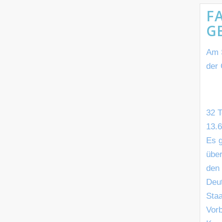
F
G
Am 
der
32 
13.6
Es g
über
den 
Deu
Sta
Vorb