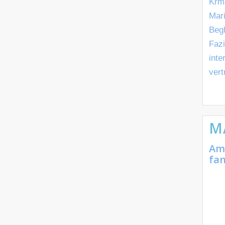
Krm
Mar
Begl
Fazi
int
vert
M
Am 
fan