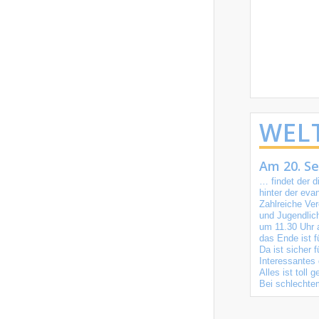
WEL
Am 20. S
… findet der 
hinter der eva
Zahlreiche Ve
und Jugendlich
um 11.30 Uhr a
das Ende ist f
Da ist sicher
Interessantes 
Alles ist toll
Bei schlechtem