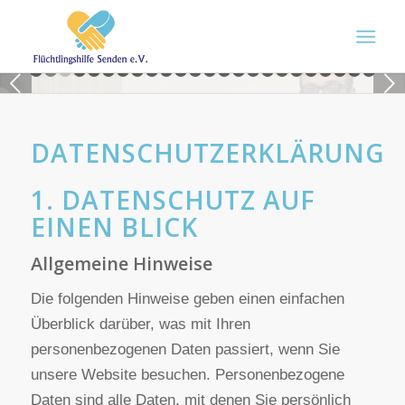
Weiter
1
2
3
4
5
6
7
8
9
10
11
12
13
14
15
16
17
18
19
DATENSCHUTZERKLÄRUNG
1. DATENSCHUTZ AUF